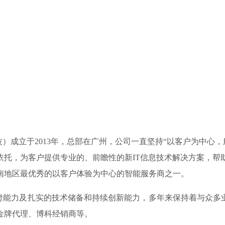
下简称腾展科技）成立于2013年，总部在广州，公司一直坚持“以客户
依托，为客户提供专业的、前瞻性的新IT信息技术解决方案，帮
南地区最优秀的以客户体验为中心的智能服务商之一。
力及扎实的技术储备和持续创新能力，多年来保持着与众多业界
金牌代理、博科经销商等。