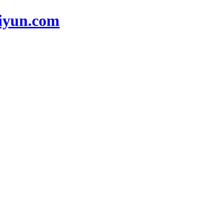
yun.com