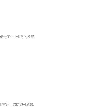
促进了企业业务的发展。
安全雷达，强防御可感知。