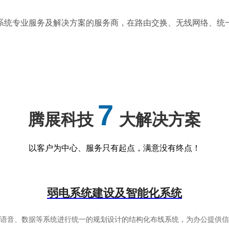
中国领先的IT网络系统专业服务及解决方案的服务商，在路由交换、无线
7
腾展科技
大解决方案
以客户为中心、服务只有起点，满意没有终点！
弱电系统建设及智能化系统
有语音、数据等系统进行统一的规划设计的结构化布线系统，为办公提供信