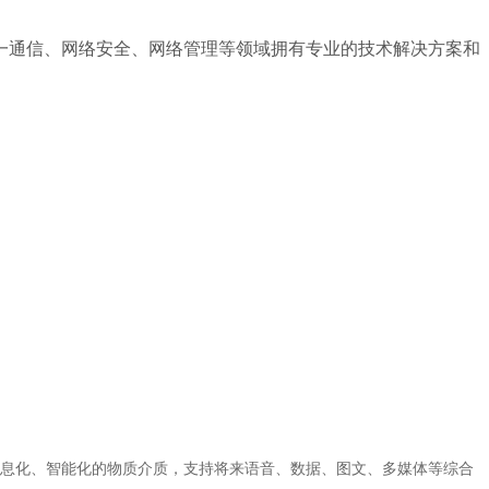
网络、统一通信、网络安全、网络管理等领域拥有专业的技术解决方案和
息化、智能化的物质介质，支持将来语音、数据、图文、多媒体等综合