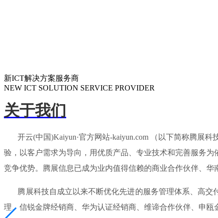
新ICT解决方案服务商
NEW ICT SOLUTION SERVICE PROVIDER
关于我们
开云(中国)Kaiyun·官方网站-kaiyun.com （以
验，以客户需求为导向，用优质产品、专业技术和完善服务为
竞争优势。腾展信息已成为业内值得信赖的商业合作伙伴、华
腾展科技自成立以来不断优化先进的服务管理体系、高交付能
理、信锐金牌经销商、华为认证经销商、维谛合作伙伴、申瓯