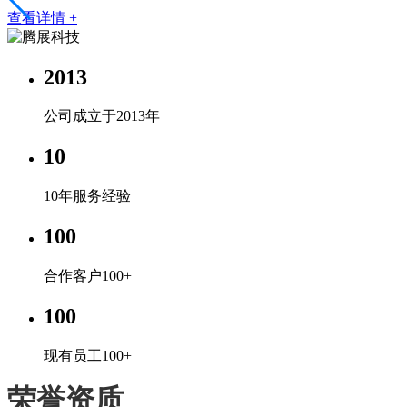
查看详情 +
2013
公司成立于2013年
10
10年服务经验
100
合作客户100+
100
现有员工100+
荣誉资质